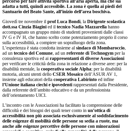
percorso per fare attività sportiva all’aria aperta, ma che sia
adatta a tutti, quindi accessibile. La zona è quella ai piedi del
Santuario del Beato Sante, all’inizio dell’area boschiva.
Giovedì tre novembre il
prof Luca Bondi
, la
Dirigente scolastica
dott.ssa Cinzia Biagini
ed il
tecnico Nadia Mazzarella
hanno
accompagnato un gruppo misto di studenti provenienti dalle classi
IV G e IV H, che hanno scelto come potenziamento proprio il corso
sulla accessibilità, a compiere un sopralluogo della zona.
L’esperienza è stata condotta insieme al
sindaco di Mombaroccio
,
ad un
tecnico del Comune
, ad un
referente di Technogym
per la
consulenza sportiva ed ai
rappresentanti di diverse Associazioni
per verificare le criticità della zona in relazione a diverse aree: per la
disabilità mentale, la
cooperativa sociale Alpha
; per la disabilità
motoria, alcuni utenti dello
CSER Mosaico
dell’ASUR AV 1,
insieme agli educatori della
cooperativa Labirinto
ed infine
l’Unione italiana ciechi e ipovedenti
rappresentati dalla Presidente,
dalla referente dell’ambito educativo e da un professionista
dell’orientamento UICI.
L’incontro con le Associazioni ha facilitato la comprensione delle
difficoltà e dei bisogni dei quali tener conto in
un’ottica di
accessibilità
non più associata esclusivamente al soddisfacimento
delle esigenze di mobilità delle persone su sedia a ruote, ma
anche alle esigenze percettive delle persone con minorazioni