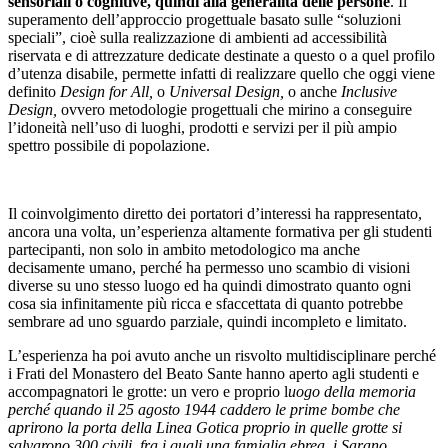
sensoriali o cognitive, quindi alla generalità delle persone
. Il
superamento dell’approccio progettuale basato sulle “soluzioni
speciali”, cioè sulla realizzazione di ambienti ad accessibilità
riservata e di attrezzature dedicate destinate a questo o a quel profilo
d’utenza disabile, permette infatti di realizzare quello che oggi viene
definito
Design for All,
o
Universal Design,
o anche
Inclusive
Design,
ovvero metodologie progettuali che mirino a conseguire
l’idoneità nell’uso di luoghi, prodotti e servizi per il più ampio
spettro possibile di popolazione.
Il coinvolgimento diretto dei portatori d’interessi ha rappresentato,
ancora una volta, un’esperienza altamente formativa per gli studenti
partecipanti, non solo in ambito metodologico ma anche
decisamente umano, perché ha permesso uno scambio di visioni
diverse su uno stesso luogo ed ha quindi dimostrato quanto ogni
cosa sia infinitamente più ricca e sfaccettata di quanto potrebbe
sembrare ad uno sguardo parziale, quindi incompleto e limitato.
L’esperienza ha poi avuto anche un risvolto multidisciplinare perché
i Frati del Monastero del Beato Sante hanno aperto agli studenti e
accompagnatori le grotte: un vero e proprio l
uogo della memoria
perché quando il 25 agosto 1944 caddero le prime bombe che
aprirono la porta della Linea Gotica proprio in quelle grotte si
salvarono 300 civili, fra i quali una famiglia ebrea, i Sarano.