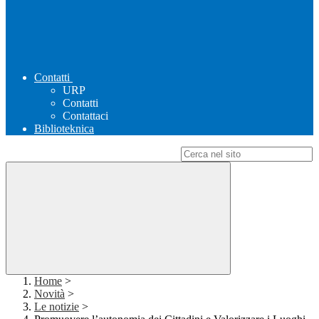
Contatti
URP
Contatti
Contattaci
Biblioteknica
Campo di ricerca per le pagine del sito
Home
>
Novità
>
Le notizie
>