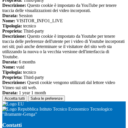
Proprieta:
Third-party
Descrizione:
Questo cookie è impostato da YouTube per tenere
traccia delle visualizzazioni dei video incorporati.
Durata:
Session
Nome:
VISITOR_INFO1_LIVE
Tipologia:
tecnico
Proprieta:
Third-party
Descrizione:
Questo cookie è impostato da Youtube per tenere
traccia delle preferenze dell'utente per i video di Youtube incorporati
nei siti; può anche determinare se il visitatore del sito web sta
utilizzando la nuova o la vecchia versione dell'interfaccia di
Youtube.
Durata:
6 months
Nome:
vuid
Tipologia:
tecnico
Proprieta:
Third-party
Descrizione:
Questi cookie vengono utilizzati dal lettore video
Vimeo sui siti web.
Durata:
1 year 1 month
Accetta tutti
Salva le preferenze
Istituto Tecnico Economico Tecnologico
"Bramante-Genga"
Contatti