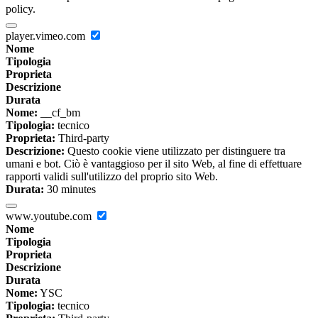
policy.
player.vimeo.com
Nome
Tipologia
Proprieta
Descrizione
Durata
Nome:
__cf_bm
Tipologia:
tecnico
Proprieta:
Third-party
Descrizione:
Questo cookie viene utilizzato per distinguere tra
umani e bot. Ciò è vantaggioso per il sito Web, al fine di effettuare
rapporti validi sull'utilizzo del proprio sito Web.
Durata:
30 minutes
www.youtube.com
Nome
Tipologia
Proprieta
Descrizione
Durata
Nome:
YSC
Tipologia:
tecnico