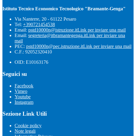
Istituto Tecnico Economico Tecnologico "Bramante-Genga"
Via Nanterre, 20 - 61122 Pesaro
Tel:
+390721454538
Email:
pstd10000n@istruzione.it
Link per inviare una mail
Email:
segreteria@itbramantegenga.it
Link per inviare una
mail
PEC:
pstd10000n@pec.istruzione.it
Link per inviare una mail
C.F.: 92052320410
OID: E10163176
Seguici su
Facebook
Vimeo
Youtube
Instagram
Sezione Link Utili
Cookie policy
Note legali