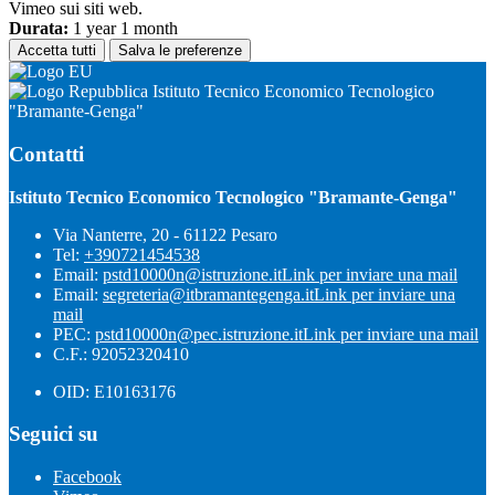
Vimeo sui siti web.
Durata:
1 year 1 month
Accetta tutti
Salva le preferenze
Istituto Tecnico Economico Tecnologico
"Bramante-Genga"
Contatti
Istituto Tecnico Economico Tecnologico "Bramante-Genga"
Via Nanterre, 20 - 61122 Pesaro
Tel:
+390721454538
Email:
pstd10000n@istruzione.it
Link per inviare una mail
Email:
segreteria@itbramantegenga.it
Link per inviare una
mail
PEC:
pstd10000n@pec.istruzione.it
Link per inviare una mail
C.F.: 92052320410
OID: E10163176
Seguici su
Facebook