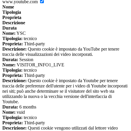
www.youtube.com
Nome
Tipologia
Proprieta
Descrizione
Durata
Nome:
YSC
Tipologia:
tecnico
Proprieta:
Third-party
Descrizione:
Questo cookie è impostato da YouTube per tenere
traccia delle visualizzazioni dei video incorporati.
Durata:
Session
Nome:
VISITOR_INFO1_LIVE
Tipologia:
tecnico
Proprieta:
Third-party
Descrizione:
Questo cookie è impostato da Youtube per tenere
traccia delle preferenze dell'utente per i video di Youtube incorporati
nei siti; può anche determinare se il visitatore del sito web sta
utilizzando la nuova o la vecchia versione dell'interfaccia di
Youtube.
Durata:
6 months
Nome:
vuid
Tipologia:
tecnico
Proprieta:
Third-party
Descrizione:
Questi cookie vengono utilizzati dal lettore video