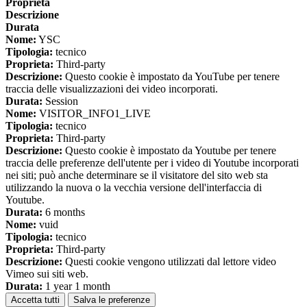
Proprieta
Descrizione
Durata
Nome:
YSC
Tipologia:
tecnico
Proprieta:
Third-party
Descrizione:
Questo cookie è impostato da YouTube per tenere
traccia delle visualizzazioni dei video incorporati.
Durata:
Session
Nome:
VISITOR_INFO1_LIVE
Tipologia:
tecnico
Proprieta:
Third-party
Descrizione:
Questo cookie è impostato da Youtube per tenere
traccia delle preferenze dell'utente per i video di Youtube incorporati
nei siti; può anche determinare se il visitatore del sito web sta
utilizzando la nuova o la vecchia versione dell'interfaccia di
Youtube.
Durata:
6 months
Nome:
vuid
Tipologia:
tecnico
Proprieta:
Third-party
Descrizione:
Questi cookie vengono utilizzati dal lettore video
Vimeo sui siti web.
Durata:
1 year 1 month
Accetta tutti
Salva le preferenze