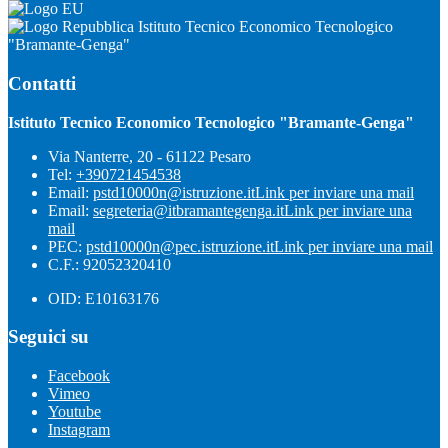
Istituto Tecnico Economico Tecnologico
"Bramante-Genga"
Contatti
Istituto Tecnico Economico Tecnologico "Bramante-Genga"
Via Nanterre, 20 - 61122 Pesaro
Tel:
+390721454538
Email:
pstd10000n@istruzione.it
Link per inviare una mail
Email:
segreteria@itbramantegenga.it
Link per inviare una
mail
PEC:
pstd10000n@pec.istruzione.it
Link per inviare una mail
C.F.: 92052320410
OID: E10163176
Seguici su
Facebook
Vimeo
Youtube
Instagram