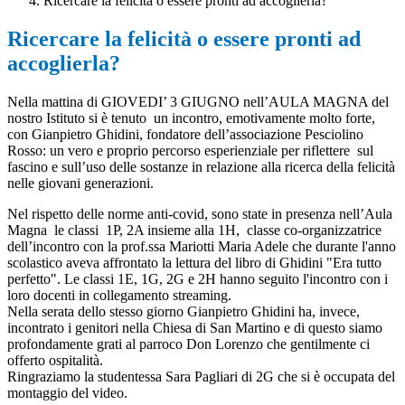
Ricercare la felicità o essere pronti ad accoglierla?
Ricercare la felicità o essere pronti ad
accoglierla?
Nella mattina di GIOVEDI’ 3 GIUGNO nell’AULA MAGNA del
nostro Istituto si è tenuto un incontro, emotivamente molto forte,
con Gianpietro Ghidini, fondatore dell’associazione Pesciolino
Rosso: un vero e proprio percorso esperienziale per riflettere sul
fascino e sull’uso delle sostanze in relazione alla ricerca della felicità
nelle giovani generazioni.
Nel rispetto delle norme anti-covid, sono state in presenza nell’Aula
Magna le classi 1P, 2A insieme alla 1H, classe co-organizzatrice
dell’incontro con la prof.ssa Mariotti Maria Adele che durante l'anno
scolastico aveva affrontato la lettura del libro di Ghidini "Era tutto
perfetto". Le classi 1E, 1G, 2G e 2H hanno seguito l'incontro con i
loro docenti in collegamento streaming.
Nella serata dello stesso giorno Gianpietro Ghidini ha, invece,
incontrato i genitori nella Chiesa di San Martino e di questo siamo
profondamente grati al parroco Don Lorenzo che gentilmente ci
offerto ospitalità.
Ringraziamo la studentessa Sara Pagliari di 2G che si è occupata del
montaggio del video.