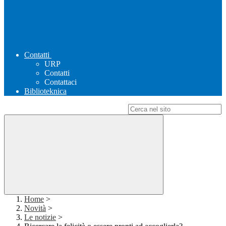
Contatti
URP
Contatti
Contattaci
Biblioteknica
Campo di ricerca per le pagine del sito
Home
>
Novità
>
Le notizie
>