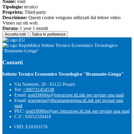
Nome:
vuid
Tipologia:
tecnico
Proprieta:
Third-party
Descrizione:
Questi cookie vengono utilizzati dal lettore video
Vimeo sui siti web.
Durata:
1 year 1 month
Accetta tutti
Salva le preferenze
Istituto Tecnico Economico Tecnologico
"Bramante-Genga"
Contatti
Istituto Tecnico Economico Tecnologico "Bramante-Genga"
Via Nanterre, 20 - 61122 Pesaro
Tel:
+390721454538
Email:
pstd10000n@istruzione.it
Link per inviare una mail
Email:
segreteria@itbramantegenga.it
Link per inviare una
mail
PEC:
pstd10000n@pec.istruzione.it
Link per inviare una mail
C.F.: 92052320410
OID: E10163176