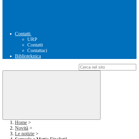
Contatti
URP
Contatti
Contattaci
Biblioteknica
Campo di ricerca per le pagine del sito
Home
>
Novità
>
Le notizie
>