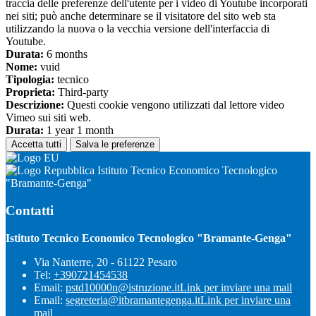
traccia delle preferenze dell'utente per i video di Youtube incorporati
nei siti; può anche determinare se il visitatore del sito web sta
utilizzando la nuova o la vecchia versione dell'interfaccia di
Youtube.
Durata:
6 months
Nome:
vuid
Tipologia:
tecnico
Proprieta:
Third-party
Descrizione:
Questi cookie vengono utilizzati dal lettore video
Vimeo sui siti web.
Durata:
1 year 1 month
Accetta tutti
Salva le preferenze
Istituto Tecnico Economico Tecnologico
"Bramante-Genga"
Contatti
Istituto Tecnico Economico Tecnologico "Bramante-Genga"
Via Nanterre, 20 - 61122 Pesaro
Tel:
+390721454538
Email:
pstd10000n@istruzione.it
Link per inviare una mail
Email:
segreteria@itbramantegenga.it
Link per inviare una
mail