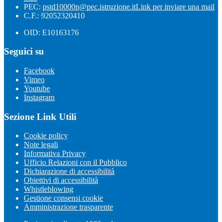
PEC:
pstd10000n@pec.istruzione.it
Link per inviare una mail
C.F.: 92052320410
OID: E10163176
Seguici su
Facebook
Vimeo
Youtube
Instagram
Sezione Link Utili
Cookie policy
Note legali
Informativa Privacy
Ufficio Relazioni con il Pubblico
Dichiarazione di accessibilità
Obiettivi di accessibilità
Whistleblowing
Gestione consensi cookie
Amministrazione trasparente