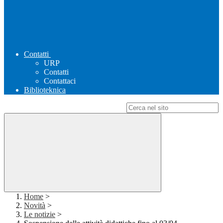
Contatti
URP
Contatti
Contattaci
Biblioteknica
Campo di ricerca per le pagine del sito
Home
>
Novità
>
Le notizie
>