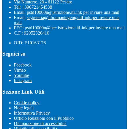
Via Nanterre, 20 - 61122 Pesaro
Tel:
+390721454538
Email:
pstd10000n@istruzione.it
Link per inviare una mail
Email:
segreteria@itbramantegenga.it
Link per inviare una
mail
PEC:
pstd10000n@pec.istruzione.it
Link per inviare una mail
C.F.: 92052320410
OID: E10163176
Seguici su
Facebook
Vimeo
Youtube
Instagram
Sezione Link Utili
Cookie policy
Note legali
Informativa Privacy
Ufficio Relazioni con il Pubblico
Dichiarazione di accessibilità
Obiettivi di accessibilità