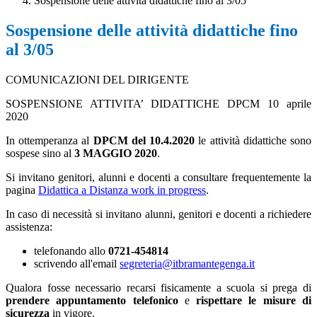
Sospensione delle attività didattiche fino al 3/05
Sospensione delle attività didattiche fino
al 3/05
COMUNICAZIONI DEL DIRIGENTE
SOSPENSIONE ATTIVITA’ DIDATTICHE DPCM 10 aprile
2020
In ottemperanza al
DPCM del 10.4.2020
le attività didattiche sono
sospese sino al
3 MAGGIO 2020
.
Si invitano genitori, alunni e docenti a consultare frequentemente la
pagina
Didattica a Distanza work in progress
.
In caso di necessità si invitano alunni, genitori e docenti a richiedere
assistenza:
telefonando allo
0721-454814
scrivendo all'email
segreteria@itbramantegenga.it
Qualora fosse necessario recarsi fisicamente a scuola si prega di
prendere appuntamento telefonico
e
rispettare le misure di
sicurezza
in vigore.