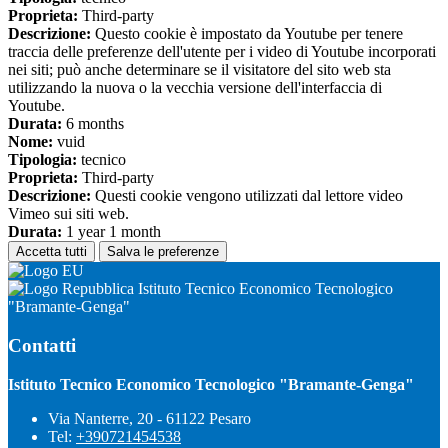
Proprieta:
Third-party
Descrizione:
Questo cookie è impostato da Youtube per tenere
traccia delle preferenze dell'utente per i video di Youtube incorporati
nei siti; può anche determinare se il visitatore del sito web sta
utilizzando la nuova o la vecchia versione dell'interfaccia di
Youtube.
Durata:
6 months
Nome:
vuid
Tipologia:
tecnico
Proprieta:
Third-party
Descrizione:
Questi cookie vengono utilizzati dal lettore video
Vimeo sui siti web.
Durata:
1 year 1 month
Accetta tutti
Salva le preferenze
Istituto Tecnico Economico Tecnologico
"Bramante-Genga"
Contatti
Istituto Tecnico Economico Tecnologico "Bramante-Genga"
Via Nanterre, 20 - 61122 Pesaro
Tel:
+390721454538