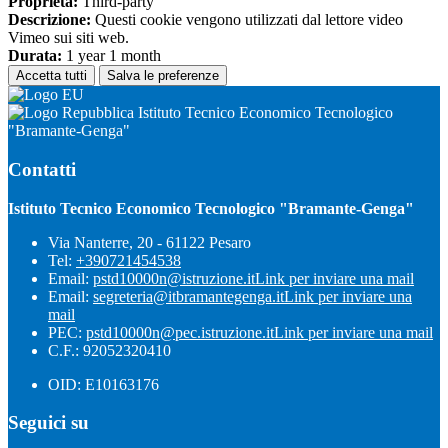
Proprieta:
Third-party
Descrizione:
Questi cookie vengono utilizzati dal lettore video
Vimeo sui siti web.
Durata:
1 year 1 month
Accetta tutti
Salva le preferenze
Istituto Tecnico Economico Tecnologico
"Bramante-Genga"
Contatti
Istituto Tecnico Economico Tecnologico "Bramante-Genga"
Via Nanterre, 20 - 61122 Pesaro
Tel:
+390721454538
Email:
pstd10000n@istruzione.it
Link per inviare una mail
Email:
segreteria@itbramantegenga.it
Link per inviare una
mail
PEC:
pstd10000n@pec.istruzione.it
Link per inviare una mail
C.F.: 92052320410
OID: E10163176
Seguici su