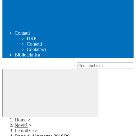
Contatti
URP
Contatti
Contattaci
Biblioteknica
Campo di ricerca per le pagine del sito
Home
>
Novità
>
Le notizie
>