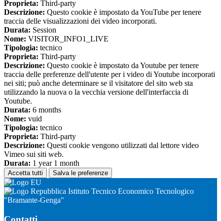
Proprieta:
Third-party
Descrizione:
Questo cookie è impostato da YouTube per tenere
traccia delle visualizzazioni dei video incorporati.
Durata:
Session
Nome:
VISITOR_INFO1_LIVE
Tipologia:
tecnico
Proprieta:
Third-party
Descrizione:
Questo cookie è impostato da Youtube per tenere
traccia delle preferenze dell'utente per i video di Youtube incorporati
nei siti; può anche determinare se il visitatore del sito web sta
utilizzando la nuova o la vecchia versione dell'interfaccia di
Youtube.
Durata:
6 months
Nome:
vuid
Tipologia:
tecnico
Proprieta:
Third-party
Descrizione:
Questi cookie vengono utilizzati dal lettore video
Vimeo sui siti web.
Durata:
1 year 1 month
Accetta tutti
Salva le preferenze
Istituto Tecnico Economico Tecnologico
"Bramante-Genga"
Contatti