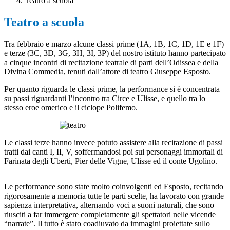
Teatro a scuola
Teatro a scuola
Tra febbraio e marzo alcune classi prime (1A, 1B, 1C, 1D, 1E e 1F)
e terze (3C, 3D, 3G, 3H, 3I, 3P) del nostro istituto hanno partecipato
a cinque incontri di recitazione teatrale di parti dell’Odissea e della
Divina Commedia, tenuti dall’attore di teatro Giuseppe Esposto.
Per quanto riguarda le classi prime, la performance si è concentrata
su passi riguardanti l’incontro tra Circe e Ulisse, e quello tra lo
stesso eroe omerico e il ciclope Polifemo.
Le classi terze hanno invece potuto assistere alla recitazione di passi
tratti dai canti I, II, V, soffermandosi poi sui personaggi immortali di
Farinata degli Uberti, Pier delle Vigne, Ulisse ed il conte Ugolino.
Le performance sono state molto coinvolgenti ed Esposto, recitando
rigorosamente a memoria tutte le parti scelte, ha lavorato con grande
sapienza interpretativa, alternando voci a suoni naturali, che sono
riusciti a far immergere completamente gli spettatori nelle vicende
“narrate”. Il tutto è stato coadiuvato da immagini proiettate sullo