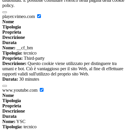
disabilitati. È possibile consultare l'elenco nella pagina della cookie
policy.
player.vimeo.com
Nome
Tipologia
Proprieta
Descrizione
Durata
Nome:
__cf_bm
Tipologia:
tecnico
Proprieta:
Third-party
Descrizione:
Questo cookie viene utilizzato per distinguere tra
umani e bot. Ciò è vantaggioso per il sito Web, al fine di effettuare
rapporti validi sull'utilizzo del proprio sito Web.
Durata:
30 minutes
www.youtube.com
Nome
Tipologia
Proprieta
Descrizione
Durata
Nome:
YSC
Tipologia:
tecnico