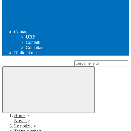
Contatti
URP
Contatti
Contattaci
Biblioteknica
Campo di ricerca per le pagine del sito
Home
>
Novità
>
Le notizie
>