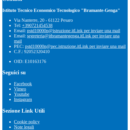
Istituto Tecnico Economico Tecnologico "Bramante-Genga"
Via Nanterre, 20 - 61122 Pesaro
Tel:
+390721454538
Email:
pstd10000n@istruzione.it
Link per inviare una mail
Email:
segreteria@itbramantegenga.it
Link per inviare una
mail
PEC:
pstd10000n@pec.istruzione.it
Link per inviare una mail
C.F.: 92052320410
OID: E10163176
Seguici su
Facebook
Vimeo
Youtube
Instagram
Sezione Link Utili
Cookie policy
Note legali