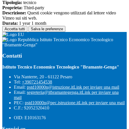
Tipologia:
tecnico
Proprieta:
Third-party
Descrizione:
Questi cookie vengono utilizzati dal lettore video
Vimeo sui siti web.
Durata:
1 year 1 month
Accetta tutti
Salva le preferenze
Istituto Tecnico Economico Tecnologico
"Bramante-Genga"
Contatti
Istituto Tecnico Economico Tecnologico "Bramante-Genga"
Via Nanterre, 20 - 61122 Pesaro
Tel:
+390721454538
Email:
pstd10000n@istruzione.it
Link per inviare una mail
Email:
segreteria@itbramantegenga.it
Link per inviare una
mail
PEC:
pstd10000n@pec.istruzione.it
Link per inviare una mail
C.F.: 92052320410
OID: E10163176
Seguici su