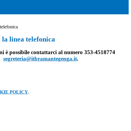
telefonica
la linea telefonica
i è possibile contattarci al numero
353-4518774
il
segreteria@itbramantegenga.it
.
KIE POLICY
.