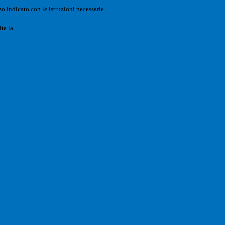
o indicato con le istruzioni necessarie.
ite la
Login Spaggiari