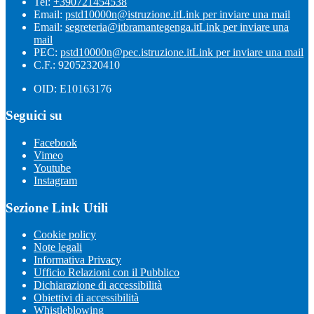
Tel:
+390721454538
Email:
pstd10000n@istruzione.it
Link per inviare una mail
Email:
segreteria@itbramantegenga.it
Link per inviare una
mail
PEC:
pstd10000n@pec.istruzione.it
Link per inviare una mail
C.F.: 92052320410
OID: E10163176
Seguici su
Facebook
Vimeo
Youtube
Instagram
Sezione Link Utili
Cookie policy
Note legali
Informativa Privacy
Ufficio Relazioni con il Pubblico
Dichiarazione di accessibilità
Obiettivi di accessibilità
Whistleblowing