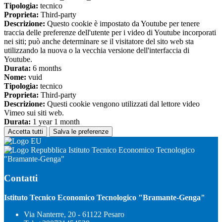
Tipologia:
tecnico
Proprieta:
Third-party
Descrizione:
Questo cookie è impostato da Youtube per tenere
traccia delle preferenze dell'utente per i video di Youtube incorporati
nei siti; può anche determinare se il visitatore del sito web sta
utilizzando la nuova o la vecchia versione dell'interfaccia di
Youtube.
Durata:
6 months
Nome:
vuid
Tipologia:
tecnico
Proprieta:
Third-party
Descrizione:
Questi cookie vengono utilizzati dal lettore video
Vimeo sui siti web.
Durata:
1 year 1 month
Accetta tutti
Salva le preferenze
Istituto Tecnico Economico Tecnologico
"Bramante-Genga"
Contatti
Istituto Tecnico Economico Tecnologico "Bramante-Genga"
Via Nanterre, 20 - 61122 Pesaro