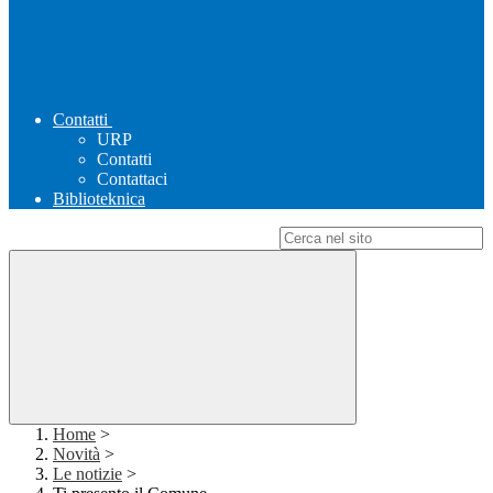
Contatti
URP
Contatti
Contattaci
Biblioteknica
Campo di ricerca per le pagine del sito
Home
>
Novità
>
Le notizie
>