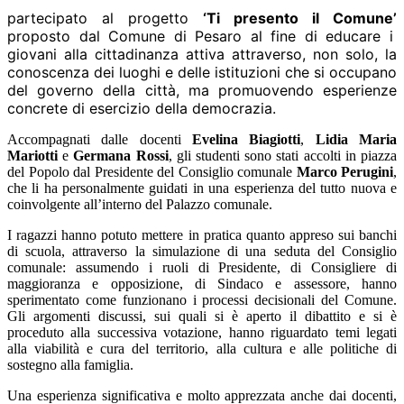
partecipato al progetto
‘Ti presento il Comune’
proposto dal Comune di Pesaro al fine di educare i
giovani alla cittadinanza attiva attraverso, non solo, la
conoscenza dei luoghi e delle istituzioni che si occupano
del governo della città, ma promuovendo esperienze
concrete di esercizio della democrazia.
Accompagnati dalle docenti
Evelina Biagiotti
,
Lidia Maria
Mariotti
e
Germana Rossi
, gli studenti sono stati accolti in piazza
del Popolo dal Presidente del Consiglio comunale
Marco Perugini
,
che li ha personalmente guidati in una esperienza del tutto nuova e
coinvolgente all’interno del Palazzo comunale.
I ragazzi hanno potuto mettere in pratica quanto appreso sui banchi
di scuola, attraverso la simulazione di una seduta del Consiglio
comunale: assumendo i ruoli di Presidente, di Consigliere di
maggioranza e opposizione, di Sindaco e assessore, hanno
sperimentato come funzionano i processi decisionali del Comune.
Gli argomenti discussi, sui quali si è aperto il dibattito e si è
proceduto alla successiva votazione, hanno riguardato temi legati
alla viabilità e cura del territorio, alla cultura e alle politiche di
sostegno alla famiglia.
Una esperienza significativa e molto apprezzata anche dai docenti,