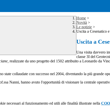
Home
>
Novità
>
Le notizie
>
Uscita a Cesenatico
Uscita a Ces
Una visita davvero int
classe 3I del Geotecni
ciane,
realizzate da uno progetto del 1502 attribuito a Leonardo da Vin
sono state collaudate con successo nel 2004, diventando la più grande o
f.ssa Nanni, hanno avuto l'opportunità di visionare la centrale operativa c
kie necessari al funzionamento ed utili alle finalità illustrate nella
COO