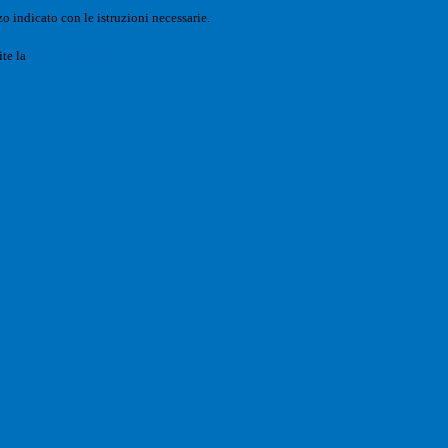
o indicato con le istruzioni necessarie.
ite la
Login Spaggiari