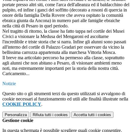
portate presso altri siti, come l'arca dell'alleanza ed il baldacchino del
pulpito, ed infine i ganci del soffitto (decorato a rosoni di quercia in
onore della famiglia Della Rovere che aveva ospitato la comunità
ebraica giunta da Ancona) in numero pari alle famiglie ebraiche
nella città di Pesaro in quel periodo.
Nel tragitto di ritorno, la classe ha fatto tappa nel cortile dei Musei
Civici a visionare la Medusa del Mengaroni ed ascoltarne
l'incredibile e triste storia che si narra. Infine gli alunni sono passati
all'interno del cortile di Palazzo Gradari per osservare da vicino la
bellissima carrozza appartenuta alla marchesa Vittoria Mosca.
Il breve ma articolato percorso ha permesso alla classe, soprattutto
agli alunni che non abitano a Pesaro, di visionare ambienti meno
noti, ma estremamente importanti per la storia della nostra città.
Caricamento...
Notizie
Questo sito o gli strumenti terzi da questo utilizzati si avvalgono di
cookie necessari al funzionamento ed utili alle finalità illustrate nella
COOKIE POLICY
.
Personalizza
Rifiuta tutti
i cookies
Accetta tutti
i cookies
Gestione cookie
In questa schermata è possibile scegliere quali cookie consentire.