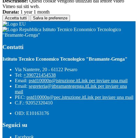
Descrizione:
Questi cookie vengono utilizzati dal lettore video
Vimeo sui siti web.
Durata:
1 year 1 month
Accetta tutti
Salva le preferenze
Istituto Tecnico Economico Tecnologico
"Bramante-Genga"
Contatti
Istituto Tecnico Economico Tecnologico "Bramante-Genga"
Via Nanterre, 20 - 61122 Pesaro
Tel:
+390721454538
Email:
pstd10000n@istruzione.it
Link per inviare una mail
Email:
segreteria@itbramantegenga.it
Link per inviare una
mail
PEC:
pstd10000n@pec.istruzione.it
Link per inviare una mail
C.F.: 92052320410
OID: E10163176
Seguici su
Facebook