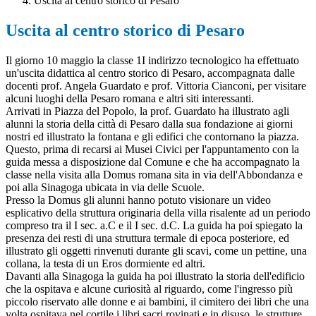
Uscita al centro storico di Pesaro
Uscita al centro storico di Pesaro
Il giorno 10 maggio la classe 1I indirizzo tecnologico ha effettuato
un'uscita didattica al centro storico di Pesaro, accompagnata dalle
docenti prof. Angela Guardato e prof. Vittoria Cianconi, per visitare
alcuni luoghi della Pesaro romana e altri siti interessanti.
Arrivati in Piazza del Popolo, la prof. Guardato ha illustrato agli
alunni la storia della città di Pesaro dalla sua fondazione ai giorni
nostri ed illustrato la fontana e gli edifici che contornano la piazza.
Questo, prima di recarsi ai Musei Civici per l'appuntamento con la
guida messa a disposizione dal Comune e che ha accompagnato la
classe nella visita alla Domus romana sita in via dell'Abbondanza e
poi alla Sinagoga ubicata in via delle Scuole.
Presso la Domus gli alunni hanno potuto visionare un video
esplicativo della struttura originaria della villa risalente ad un periodo
compreso tra il I sec. a.C e il I sec. d.C. La guida ha poi spiegato la
presenza dei resti di una struttura termale di epoca posteriore, ed
illustrato gli oggetti rinvenuti durante gli scavi, come un pettine, una
collana, la testa di un Eros dormiente ed altri.
Davanti alla Sinagoga la guida ha poi illustrato la storia dell'edificio
che la ospitava e alcune curiosità al riguardo, come l'ingresso più
piccolo riservato alle donne e ai bambini, il cimitero dei libri che una
volta ospitava nel cortile i libri sacri rovinati e in disuso, le strutture