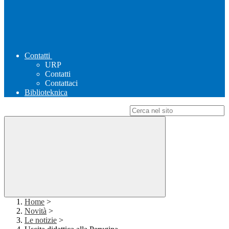
Contatti
URP
Contatti
Contattaci
Biblioteknica
Campo di ricerca per le pagine del sito
Home
>
Novità
>
Le notizie
>