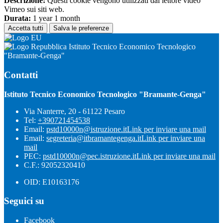
Descrizione:
Questi cookie vengono utilizzati dal lettore video
Vimeo sui siti web.
Durata:
1 year 1 month
Accetta tutti
Salva le preferenze
Istituto Tecnico Economico Tecnologico
"Bramante-Genga"
Contatti
Istituto Tecnico Economico Tecnologico "Bramante-Genga"
Via Nanterre, 20 - 61122 Pesaro
Tel:
+390721454538
Email:
pstd10000n@istruzione.it
Link per inviare una mail
Email:
segreteria@itbramantegenga.it
Link per inviare una
mail
PEC:
pstd10000n@pec.istruzione.it
Link per inviare una mail
C.F.: 92052320410
OID: E10163176
Seguici su
Facebook