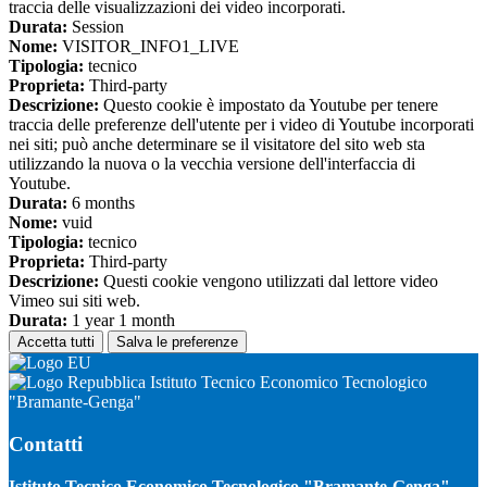
traccia delle visualizzazioni dei video incorporati.
Durata:
Session
Nome:
VISITOR_INFO1_LIVE
Tipologia:
tecnico
Proprieta:
Third-party
Descrizione:
Questo cookie è impostato da Youtube per tenere
traccia delle preferenze dell'utente per i video di Youtube incorporati
nei siti; può anche determinare se il visitatore del sito web sta
utilizzando la nuova o la vecchia versione dell'interfaccia di
Youtube.
Durata:
6 months
Nome:
vuid
Tipologia:
tecnico
Proprieta:
Third-party
Descrizione:
Questi cookie vengono utilizzati dal lettore video
Vimeo sui siti web.
Durata:
1 year 1 month
Accetta tutti
Salva le preferenze
Istituto Tecnico Economico Tecnologico
"Bramante-Genga"
Contatti
Istituto Tecnico Economico Tecnologico "Bramante-Genga"