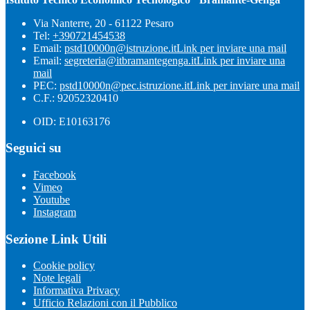
Via Nanterre, 20 - 61122 Pesaro
Tel:
+390721454538
Email:
pstd10000n@istruzione.it
Link per inviare una mail
Email:
segreteria@itbramantegenga.it
Link per inviare una
mail
PEC:
pstd10000n@pec.istruzione.it
Link per inviare una mail
C.F.: 92052320410
OID: E10163176
Seguici su
Facebook
Vimeo
Youtube
Instagram
Sezione Link Utili
Cookie policy
Note legali
Informativa Privacy
Ufficio Relazioni con il Pubblico