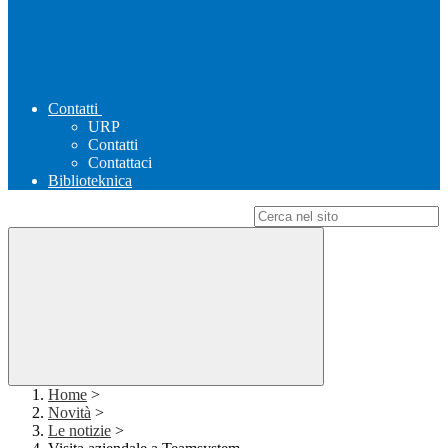
Contatti
URP
Contatti
Contattaci
Biblioteknica
Campo di ricerca per le pagine del sito
Home
>
Novità
>
Le notizie
>