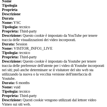
Nome
Tipologia
Proprieta
Descrizione
Durata
Nome:
YSC
Tipologia:
tecnico
Proprieta:
Third-party
Descrizione:
Questo cookie è impostato da YouTube per tenere
traccia delle visualizzazioni dei video incorporati.
Durata:
Session
Nome:
VISITOR_INFO1_LIVE
Tipologia:
tecnico
Proprieta:
Third-party
Descrizione:
Questo cookie è impostato da Youtube per tenere
traccia delle preferenze dell'utente per i video di Youtube incorporati
nei siti; può anche determinare se il visitatore del sito web sta
utilizzando la nuova o la vecchia versione dell'interfaccia di
Youtube.
Durata:
6 months
Nome:
vuid
Tipologia:
tecnico
Proprieta:
Third-party
Descrizione:
Questi cookie vengono utilizzati dal lettore video
Vimeo sui siti web.