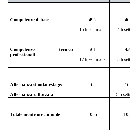
Competenze di base
495
46
15 h settimana
14 h se
Competenze tecnico
561
42
professionali
17 h settimana
13 h se
Alternanza simulata/stage/
0
16
Alternanza rafforzata
5 h set
Totale monte ore annuale
1056
10