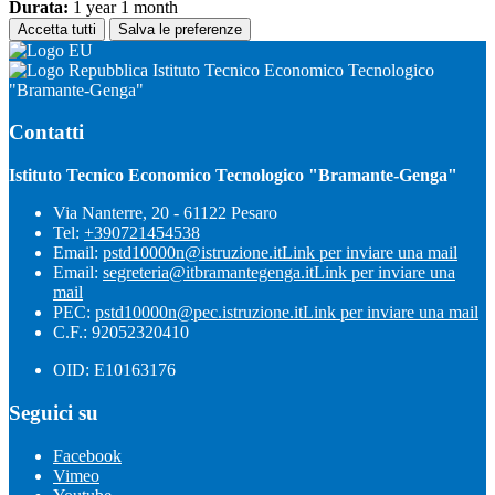
Durata:
1 year 1 month
Accetta tutti
Salva le preferenze
Istituto Tecnico Economico Tecnologico
"Bramante-Genga"
Contatti
Istituto Tecnico Economico Tecnologico "Bramante-Genga"
Via Nanterre, 20 - 61122 Pesaro
Tel:
+390721454538
Email:
pstd10000n@istruzione.it
Link per inviare una mail
Email:
segreteria@itbramantegenga.it
Link per inviare una
mail
PEC:
pstd10000n@pec.istruzione.it
Link per inviare una mail
C.F.: 92052320410
OID: E10163176
Seguici su
Facebook
Vimeo