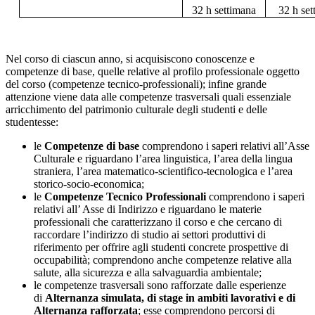
32 h settimana
32 h se
Nel corso di ciascun anno, si acquisiscono conoscenze e
competenze di base, quelle relative al profilo professionale oggetto
del corso (competenze tecnico-professionali); infine grande
attenzione viene data alle competenze trasversali quali essenziale
arricchimento del patrimonio culturale degli studenti e delle
studentesse:
l
e
Competenze di base
comprendono i saperi relativi all’Asse
Culturale e riguardano l’area linguistica, l’area della lingua
straniera, l’area matematico-scientifico-tecnologica e l’area
storico-socio-economica;
l
e
Competenze Tecnico Professionali
comprendono i saperi
relativi all’ Asse di Indirizzo e riguardano le materie
professionali che caratterizzano il corso e che cercano di
raccordare l’indirizzo di studio ai settori produttivi di
riferimento per offrire agli studenti concrete prospettive di
occupabilità; comprendono anche competenze relative alla
salute, alla sicurezza e alla salvaguardia ambientale;
le competenze trasversali sono rafforzate dalle esperienze
di
Alternanza simulata, di stage in ambiti lavorativi e di
Alternanza rafforzata
; esse
comprendono percorsi
di