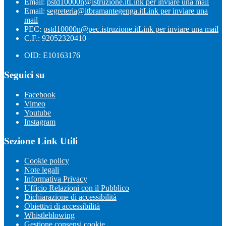
Email:
pstd10000n@istruzione.it
Link per inviare una mail
Email:
segreteria@itbramantegenga.it
Link per inviare una
mail
PEC:
pstd10000n@pec.istruzione.it
Link per inviare una mail
C.F.: 92052320410
OID: E10163176
Seguici su
Facebook
Vimeo
Youtube
Instagram
Sezione Link Utili
Cookie policy
Note legali
Informativa Privacy
Ufficio Relazioni con il Pubblico
Dichiarazione di accessibilità
Obiettivi di accessibilità
Whistleblowing
Gestione consensi cookie