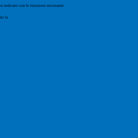
o indicato con le istruzioni necessarie.
ite la
Login Spaggiari