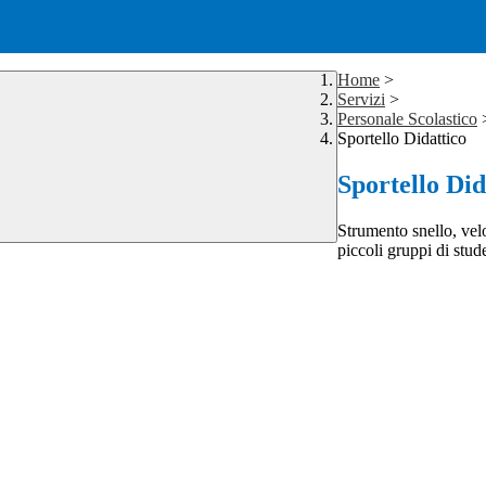
Home
>
Servizi
>
Personale Scolastico
Sportello Didattico
Sportello Did
Strumento snello, velo
piccoli gruppi di stu