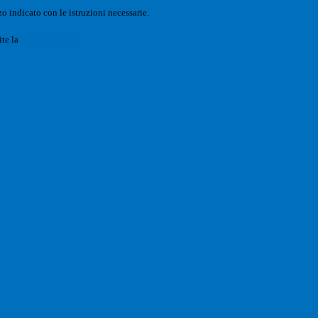
o indicato con le istruzioni necessarie.
ite la
Login Spaggiari