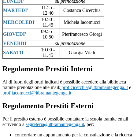
LUNEDI'
su prenotazione
11.55 -
MARTEDI'
Costanza Cicerchia
12.40
10.50 -
MERCOLEDI'
Michela Iacomucci
11.45
09.55 -
GIOVEDI'
Pierfrancesco Giorgi
10.50
VENERDI'
su prenotazione
10.00 -
SABATO
Giorgia Vitali
11.45
Regolamento Prestiti Interni
Al di fuori degli orari indicati è possibile accedere alla biblioteca
tramite prenotazione alle mail:
prof.cicerchia@itbramantegenga.it
e
prof.iacomucci@itbramantegenga.it
Regolamento Prestiti Esterni
Per il prestito esterno è possibile contattare la scuola tramite email
scrivendo a
segreteria@itbramantegenga.it
, per:
concordare un appuntamento per la consultazione e la ricerca