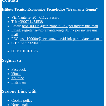
Contatti
Istituto Tecnico Economico Tecnologico "Bramante-Genga"
Via Nanterre, 20 - 61122 Pesaro
Tel:
+390721454538
Email:
pstd10000n@istruzione.it
Link per inviare una mail
Email:
segreteria@itbramantegenga.it
Link per inviare una
mail
PEC:
pstd10000n@pec.istruzione.it
Link per inviare una mail
C.F.: 92052320410
OID: E10163176
Seguici su
Facebook
Vimeo
Youtube
Instagram
Sezione Link Utili
Cookie policy
Note legali