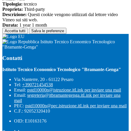
Tipologia:
tecnico
Proprieta:
Third-party
Descrizione:
Questi cookie vengono utilizzati dal lettore video
Vimeo sui siti web.
Durata:
1 year 1 month
Accetta tutti
Salva le preferenze
Istituto Tecnico Economico Tecnologico
"Bramante-Genga"
Contatti
Istituto Tecnico Economico Tecnologico "Bramante-Genga"
Via Nanterre, 20 - 61122 Pesaro
Tel:
+390721454538
Email:
pstd10000n@istruzione.it
Link per inviare una mail
Email:
segreteria@itbramantegenga.it
Link per inviare una
mail
PEC:
pstd10000n@pec.istruzione.it
Link per inviare una mail
C.F.: 92052320410
OID: E10163176