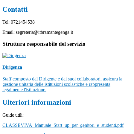
Contatti
Tel: 0721454538
Email: segreteria@itbramantegenga.it
Struttura responsabile del servizio
Dirigenza
Staff composto dal Dirigente e dai suoi collaboratori, assicura la
gestione unitaria delle istituzioni scolastiche e rappresenta
legalmente l'istituzione.
Ulteriori informazioni
Guide utili:
CLASSEVIVA_Manuale_Start_up_per_genitori_e_studenti.pdf