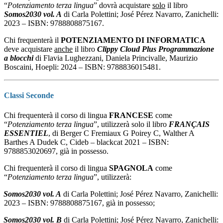
“
Potenziamento
terza lingua
” dovrà acquistare
solo
il libro
Somos2030 vol. A
di Carla Polettini; José Pérez Navarro, Zanichelli:
2023 – ISBN: 9788808875167.
Chi frequenterà il
POTENZIAMENTO DI INFORMATICA
deve acquistare
anche
il libro
Clippy Cloud Plus Programmazione
a blocchi
di Flavia Lughezzani, Daniela Princivalle, Maurizio
Boscaini, Hoepli: 2024 – ISBN: 9788836015481.
Classi Seconde
Chi frequenterà il corso di lingua
FRANCESE
come
“
Potenziamento
terza lingua
”, utilizzerà solo il libro
FRANÇAIS
ESSENTIEL
, di Berger C Fremiaux G Poirey C, Walther A
Barthes A Dudek C, Cideb – blackcat 2021 – ISBN:
9788853020697, già in possesso.
Chi frequenterà il corso di lingua
SPAGNOLA
come
“
Potenziamento
terza lingua
”, utilizzerà:
Somos2030 vol. A
di Carla Polettini; José Pérez Navarro, Zanichelli:
2023 – ISBN: 9788808875167, già in possesso;
Somos2030 vol. B
di Carla Polettini; José Pérez Navarro, Zanichelli: