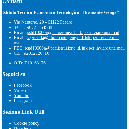
Contatti
Istituto Tecnico Economico Tecnologico "Bramante-Genga"
Via Nanterre, 20 - 61122 Pesaro
Tel:
+390721454538
Email:
pstd10000n@istruzione.it
Link per inviare una mail
Email:
segreteria@itbramantegenga.it
Link per inviare una
mail
PEC:
pstd10000n@pec.istruzione.it
Link per inviare una mail
C.F.: 92052320410
OID: E10163176
Seguici su
Facebook
Vimeo
Youtube
Instagram
Sezione Link Utili
Cookie policy
Note legali