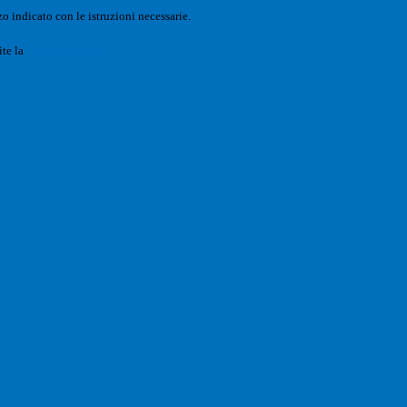
o indicato con le istruzioni necessarie.
ite la
Login Spaggiari