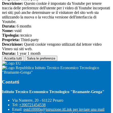
Descrizione:
Questo cookie è impostato da Youtube per tenere
traccia delle preferenze dell'utente per i video di Youtube incorporati
nei siti; può anche determinare se il visitatore del sito web sta
utilizzando la nuova o la vecchia versione dell'interfaccia di
Youtube.
Durata:
6 months
Nome:
vuid
Tipologia:
tecnico
Proprieta:
Third-party
Descrizione:
Questi cookie vengono utilizzati dal lettore video
Vimeo sui siti web.
Durata:
1 year 1 month
Accetta tutti
Salva le preferenze
Istituto Tecnico Economico Tecnologico
"Bramante-Genga"
Contatti
Istituto Tecnico Economico Tecnologico "Bramante-Genga"
Via Nanterre, 20 - 61122 Pesaro
Tel:
+390721454538
Email:
pstd10000n@istruzione.it
Link per inviare una mail