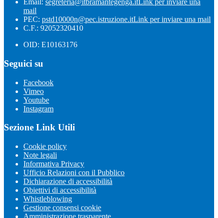
Email:
segreteria@itbramantegenga.it
Link per inviare una
mail
PEC:
pstd10000n@pec.istruzione.it
Link per inviare una mail
C.F.: 92052320410
OID: E10163176
Seguici su
Facebook
Vimeo
Youtube
Instagram
Sezione Link Utili
Cookie policy
Note legali
Informativa Privacy
Ufficio Relazioni con il Pubblico
Dichiarazione di accessibilità
Obiettivi di accessibilità
Whistleblowing
Gestione consensi cookie
Amministrazione trasparente