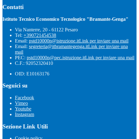
Contatti
Istituto Tecnico Economico Tecnologico "Bramante-Genga"
Via Nanterre, 20 - 61122 Pesaro
Tel:
+390721454538
Email:
pstd10000n@istruzione.it
Link per inviare una mail
Email:
segreteria@itbramantegenga.it
Link per inviare una
mail
PEC:
pstd10000n@pec.istruzione.it
Link per inviare una mail
C.F.: 92052320410
OID: E10163176
Seguici su
Facebook
Vimeo
Youtube
Instagram
Sezione Link Utili
Cookie policy