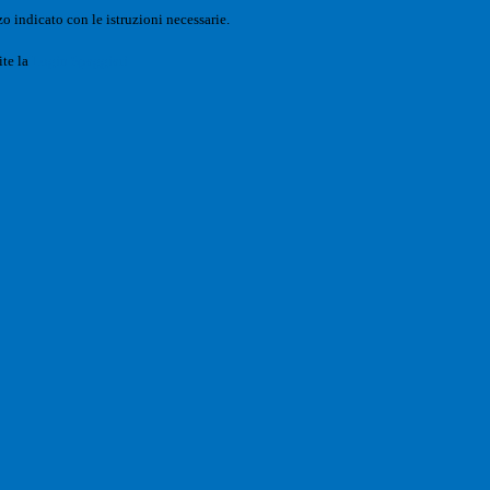
o indicato con le istruzioni necessarie.
ite la
Login Spaggiari