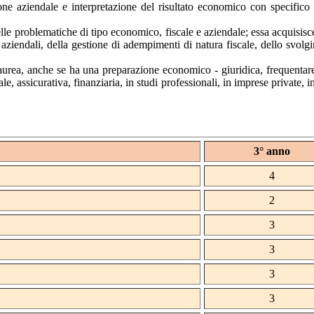
 aziendale e interpretazione del risultato economico con specifico rif
lle problematiche di tipo economico, fiscale e aziendale; essa acquisisc
aziendali, della gestione di adempimenti di natura fiscale, dello svolgi
i laurea, anche se ha una preparazione economico - giuridica, frequenta
le, assicurativa, finanziaria, in studi professionali, in imprese private,
3° anno
4
2
3
3
3
3