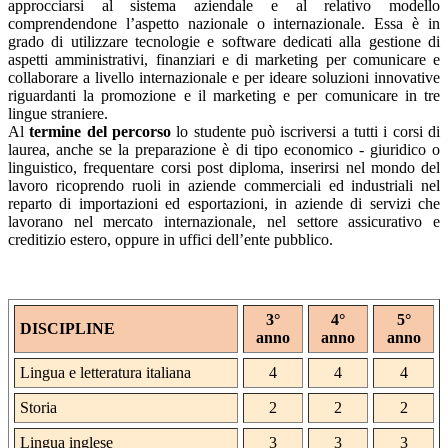
approcciarsi al sistema aziendale e al relativo modello
comprendendone l’aspetto nazionale o internazionale. Essa è in
grado di utilizzare tecnologie e software dedicati alla gestione di
aspetti amministrativi, finanziari e di marketing per comunicare e
collaborare a livello internazionale e per ideare soluzioni innovative
riguardanti la promozione e il marketing e per comunicare in tre
lingue straniere.
Al
termine del percorso
lo studente può iscriversi a tutti i corsi di
laurea, anche se la preparazione è di tipo economico - giuridico o
linguistico, frequentare corsi post diploma, inserirsi nel mondo del
lavoro ricoprendo ruoli in aziende commerciali ed industriali nel
reparto di importazioni ed esportazioni, in aziende di servizi che
lavorano nel mercato internazionale, nel settore assicurativo e
creditizio estero, oppure in uffici dell’ente pubblico.
3°
4°
5°
DISCIPLINE
anno
anno
anno
Lingua e letteratura italiana
4
4
4
Storia
2
2
2
Lingua inglese
3
3
3