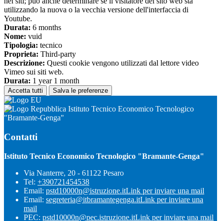
nei siti; può anche determinare se il visitatore del sito web sta
utilizzando la nuova o la vecchia versione dell'interfaccia di
Youtube.
Durata:
6 months
Nome:
vuid
Tipologia:
tecnico
Proprieta:
Third-party
Descrizione:
Questi cookie vengono utilizzati dal lettore video
Vimeo sui siti web.
Durata:
1 year 1 month
Accetta tutti
Salva le preferenze
Istituto Tecnico Economico Tecnologico
"Bramante-Genga"
Contatti
Istituto Tecnico Economico Tecnologico "Bramante-Genga"
Via Nanterre, 20 - 61122 Pesaro
Tel:
+390721454538
Email:
pstd10000n@istruzione.it
Link per inviare una mail
Email:
segreteria@itbramantegenga.it
Link per inviare una
mail
PEC:
pstd10000n@pec.istruzione.it
Link per inviare una mail