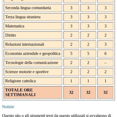
Seconda lingua comunitaria
3
3
3
Terza lingua straniera
3
3
3
Matematica
3
3
3
Diritto
2
2
2
Relazioni internazionali
2
2
3
Economia aziendale e geopolitica
5
5
6
Tecnologie della comunicazione
2
2
–
Scienze motorie e sportive
2
2
2
Religione cattolica
1
1
1
TOTALE ORE
32
32
32
SETTIMANALI
Notizie
Questo sito o gli strumenti terzi da questo utilizzati si avvalgono di