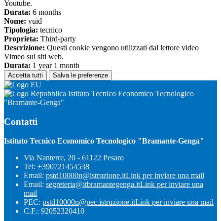
Youtube.
Durata:
6 months
Nome:
vuid
Tipologia:
tecnico
Proprieta:
Third-party
Descrizione:
Questi cookie vengono utilizzati dal lettore video
Vimeo sui siti web.
Durata:
1 year 1 month
Accetta tutti
Salva le preferenze
Istituto Tecnico Economico Tecnologico
"Bramante-Genga"
Contatti
Istituto Tecnico Economico Tecnologico "Bramante-Genga"
Via Nanterre, 20 - 61122 Pesaro
Tel:
+390721454538
Email:
pstd10000n@istruzione.it
Link per inviare una mail
Email:
segreteria@itbramantegenga.it
Link per inviare una
mail
PEC:
pstd10000n@pec.istruzione.it
Link per inviare una mail
C.F.: 92052320410