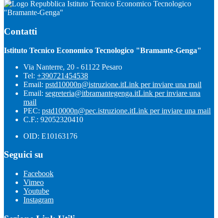
Istituto Tecnico Economico Tecnologico
"Bramante-Genga"
Contatti
Istituto Tecnico Economico Tecnologico "Bramante-Genga"
Via Nanterre, 20 - 61122 Pesaro
Tel:
+390721454538
Email:
pstd10000n@istruzione.it
Link per inviare una mail
Email:
segreteria@itbramantegenga.it
Link per inviare una
mail
PEC:
pstd10000n@pec.istruzione.it
Link per inviare una mail
C.F.: 92052320410
OID: E10163176
Seguici su
Facebook
Vimeo
Youtube
Instagram