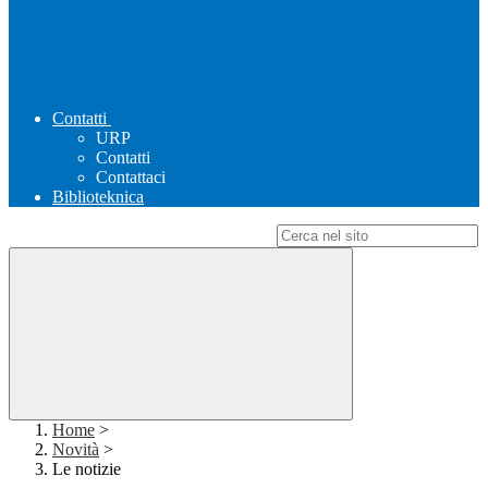
Contatti
URP
Contatti
Contattaci
Biblioteknica
Campo di ricerca per le pagine del sito
Home
>
Novità
>
Le notizie