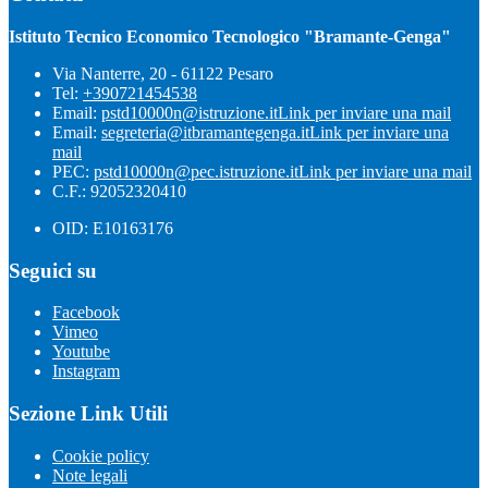
Istituto Tecnico Economico Tecnologico "Bramante-Genga"
Via Nanterre, 20 - 61122 Pesaro
Tel:
+390721454538
Email:
pstd10000n@istruzione.it
Link per inviare una mail
Email:
segreteria@itbramantegenga.it
Link per inviare una
mail
PEC:
pstd10000n@pec.istruzione.it
Link per inviare una mail
C.F.: 92052320410
OID: E10163176
Seguici su
Facebook
Vimeo
Youtube
Instagram
Sezione Link Utili
Cookie policy
Note legali