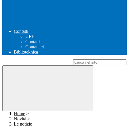
Contatti
URP
Contatti
Contattaci
Biblioteknica
Campo di ricerca per le pagine del sito
Home
>
Novità
>
Le notizie