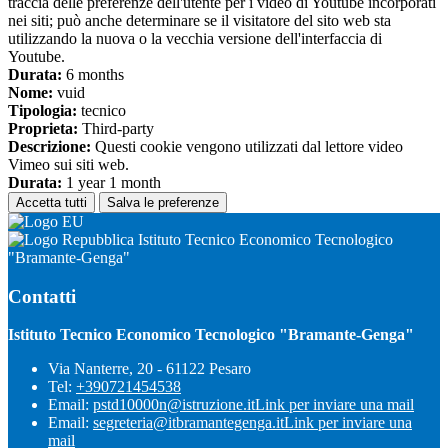
traccia delle preferenze dell'utente per i video di Youtube incorporati
nei siti; può anche determinare se il visitatore del sito web sta
utilizzando la nuova o la vecchia versione dell'interfaccia di
Youtube.
Durata:
6 months
Nome:
vuid
Tipologia:
tecnico
Proprieta:
Third-party
Descrizione:
Questi cookie vengono utilizzati dal lettore video
Vimeo sui siti web.
Durata:
1 year 1 month
Accetta tutti
Salva le preferenze
Istituto Tecnico Economico Tecnologico
"Bramante-Genga"
Contatti
Istituto Tecnico Economico Tecnologico "Bramante-Genga"
Via Nanterre, 20 - 61122 Pesaro
Tel:
+390721454538
Email:
pstd10000n@istruzione.it
Link per inviare una mail
Email:
segreteria@itbramantegenga.it
Link per inviare una
mail