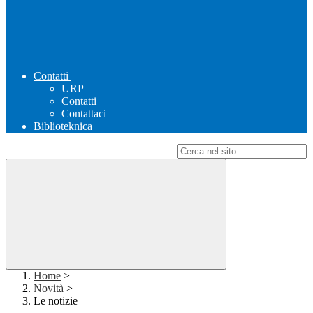
Contatti
URP
Contatti
Contattaci
Biblioteknica
Campo di ricerca per le pagine del sito
Home
>
Novità
>
Le notizie