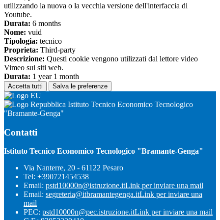
utilizzando la nuova o la vecchia versione dell'interfaccia di
Youtube.
Durata:
6 months
Nome:
vuid
Tipologia:
tecnico
Proprieta:
Third-party
Descrizione:
Questi cookie vengono utilizzati dal lettore video
Vimeo sui siti web.
Durata:
1 year 1 month
Accetta tutti
Salva le preferenze
Istituto Tecnico Economico Tecnologico
"Bramante-Genga"
Contatti
Istituto Tecnico Economico Tecnologico "Bramante-Genga"
Via Nanterre, 20 - 61122 Pesaro
Tel:
+390721454538
Email:
pstd10000n@istruzione.it
Link per inviare una mail
Email:
segreteria@itbramantegenga.it
Link per inviare una
mail
PEC:
pstd10000n@pec.istruzione.it
Link per inviare una mail