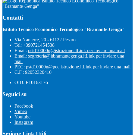
Istituto Tecnico Economico Tecnologico
"Bramante-Genga"
Contatti
Istituto Tecnico Economico Tecnologico "Bramante-Genga"
Via Nanterre, 20 - 61122 Pesaro
Tel:
+390721454538
Email:
pstd10000n@istruzione.it
Link per inviare una mail
Email:
segreteria@itbramantegenga.it
Link per inviare una
mail
PEC:
pstd10000n@pec.istruzione.it
Link per inviare una mail
C.F.: 92052320410
OID: E10163176
Seguici su
Facebook
Vimeo
Youtube
Instagram
Sezione Link Utili