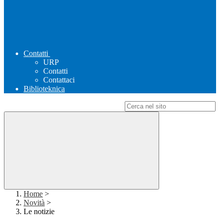
Contatti
URP
Contatti
Contattaci
Biblioteknica
Campo di ricerca per le pagine del sito
Home
>
Novità
>
Le notizie