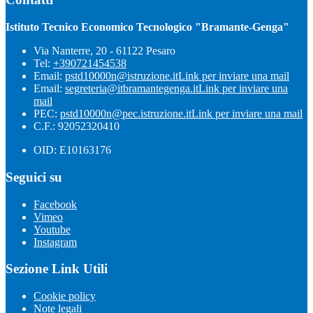
Istituto Tecnico Economico Tecnologico "Bramante-Genga"
Via Nanterre, 20 - 61122 Pesaro
Tel:
+390721454538
Email:
pstd10000n@istruzione.it
Link per inviare una mail
Email:
segreteria@itbramantegenga.it
Link per inviare una
mail
PEC:
pstd10000n@pec.istruzione.it
Link per inviare una mail
C.F.: 92052320410
OID: E10163176
Seguici su
Facebook
Vimeo
Youtube
Instagram
Sezione Link Utili
Cookie policy
Note legali