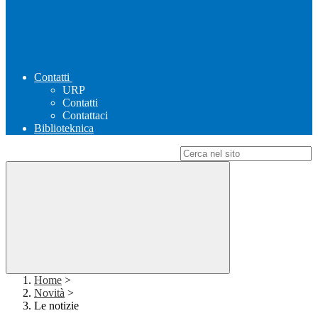
Contatti
URP
Contatti
Contattaci
Biblioteknica
Campo di ricerca per le pagine del sito
Home
>
Novità
>
Le notizie