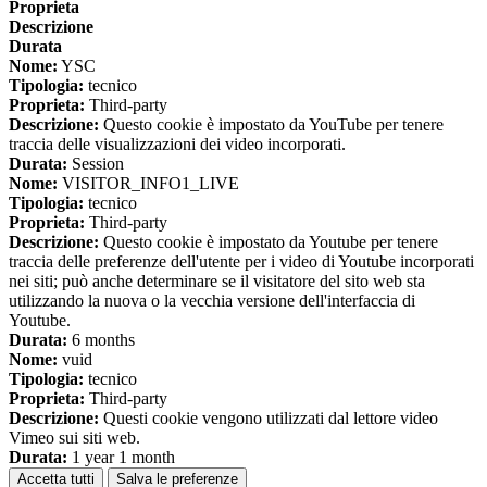
Proprieta
Descrizione
Durata
Nome:
YSC
Tipologia:
tecnico
Proprieta:
Third-party
Descrizione:
Questo cookie è impostato da YouTube per tenere
traccia delle visualizzazioni dei video incorporati.
Durata:
Session
Nome:
VISITOR_INFO1_LIVE
Tipologia:
tecnico
Proprieta:
Third-party
Descrizione:
Questo cookie è impostato da Youtube per tenere
traccia delle preferenze dell'utente per i video di Youtube incorporati
nei siti; può anche determinare se il visitatore del sito web sta
utilizzando la nuova o la vecchia versione dell'interfaccia di
Youtube.
Durata:
6 months
Nome:
vuid
Tipologia:
tecnico
Proprieta:
Third-party
Descrizione:
Questi cookie vengono utilizzati dal lettore video
Vimeo sui siti web.
Durata:
1 year 1 month
Accetta tutti
Salva le preferenze