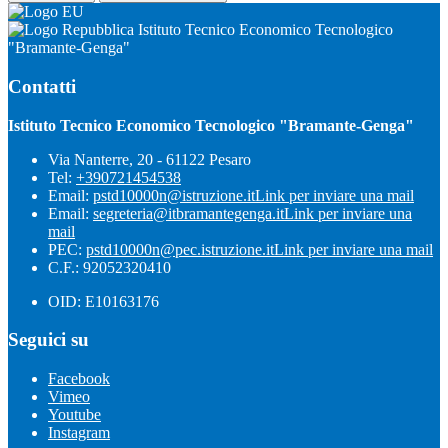
Istituto Tecnico Economico Tecnologico
"Bramante-Genga"
Contatti
Istituto Tecnico Economico Tecnologico "Bramante-Genga"
Via Nanterre, 20 - 61122 Pesaro
Tel:
+390721454538
Email:
pstd10000n@istruzione.it
Link per inviare una mail
Email:
segreteria@itbramantegenga.it
Link per inviare una
mail
PEC:
pstd10000n@pec.istruzione.it
Link per inviare una mail
C.F.: 92052320410
OID: E10163176
Seguici su
Facebook
Vimeo
Youtube
Instagram