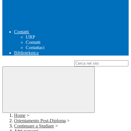
Contatti
URP
Contatti
Contattaci
Biblioteknica
Campo di ricerca per le pagine del sito
Home
>
Orientamento Post-Diploma
>
Continuare a Studiare
>