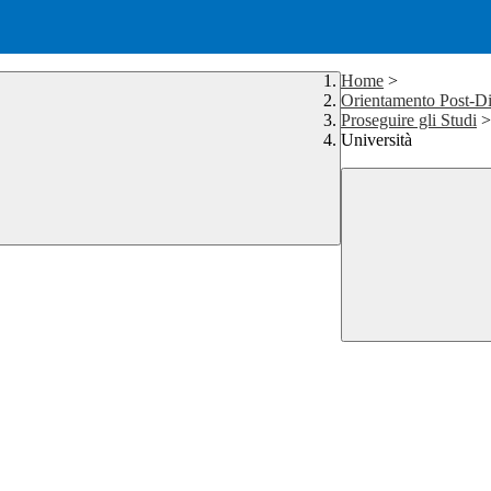
Home
>
Orientamento Post-D
Proseguire gli Studi
>
Università