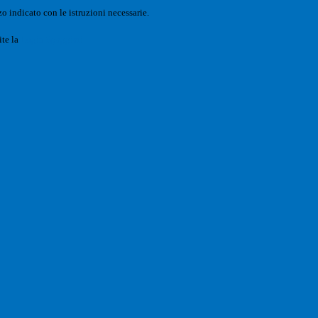
o indicato con le istruzioni necessarie.
ite la
Login Spaggiari