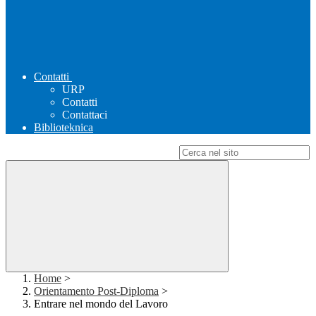
Contatti
URP
Contatti
Contattaci
Biblioteknica
Campo di ricerca per le pagine del sito
Home
>
Orientamento Post-Diploma
>
Entrare nel mondo del Lavoro