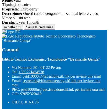
Nome:
vuid
Tipologia:
tecnico
Proprieta:
Third-party
Descrizione:
Questi cookie vengono utilizzati dal lettore video
Vimeo sui siti web.
Durata:
1 year 1 month
Accetta tutti
Salva le preferenze
Istituto Tecnico Economico Tecnologico
"Bramante-Genga"
Contatti
Istituto Tecnico Economico Tecnologico "Bramante-Genga"
Via Nanterre, 20 - 61122 Pesaro
Tel:
+390721454538
Email:
pstd10000n@istruzione.it
Link per inviare una mail
Email:
segreteria@itbramantegenga.it
Link per inviare una
mail
PEC:
pstd10000n@pec.istruzione.it
Link per inviare una mail
C.F.: 92052320410
OID: E10163176