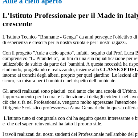
Aule a cielo aperto
L'Istituto Professionale per il Made in Ita
crescente
L’Istituto Tecnico "Bramante - Genga" da anni persegue l'obiettivo di un
di esperienza e crescita per la nostra scuola e per i nostri ragazzi.
Con il progetto "Aule a cielo aperto", infatti, seguito dal Prof. Luca 
comprensivo “L. Pirandello”, ai fini di una sua riqualificazione per r
utilizzabile da subito da parte dei bambini. A questa necessità ha ris
studiando, progettando e realizzando, insieme alla
CLASSE 2P DE
intorno ai tronchi degli alberi, proprio per quel giardino. Le lezioni al
sicuro, su misura per i bambini e nel rispetto dell’ambiente.
Gli arredi realizzati sono piaciuti così tanto che una scuola di Urbino, 
l'apprezzamento per la cura e l'attenzione ai dettagli evidenti nel lav
ciò che si fa nel Professionale, vengono molto apprezzate l'attenzione co
Dirigente Scolastico professoressa Anna Gennari che in questa offert
L'Istituto tutto si congratula con chi ha seguito questa interessante e b
e che del saper reinventarsi ha fatto il proprio stile.
I tavoli realizzati dai nostri studenti del Professionale nell'ambito de