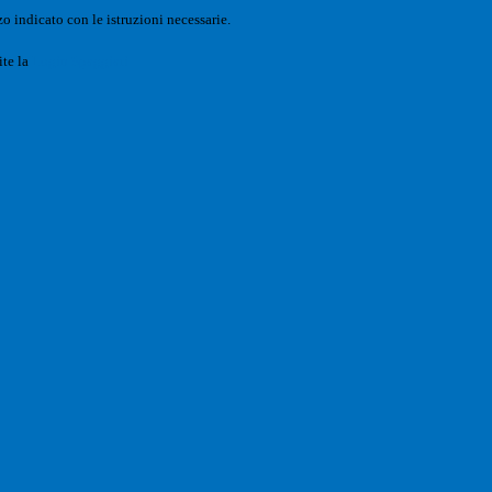
o indicato con le istruzioni necessarie.
ite la
Login Spaggiari