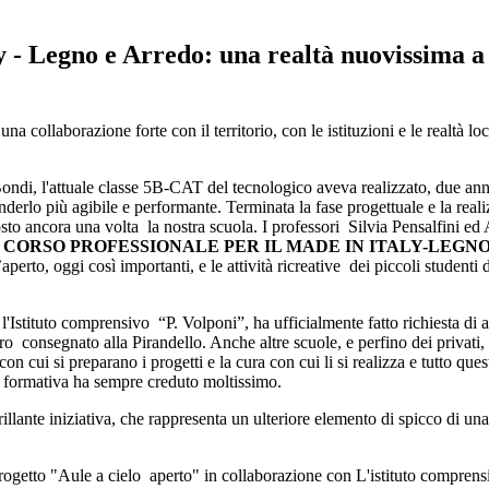
ly - Legno e Arredo: una realtà nuovissima a 
a collaborazione forte con il territorio, con le istituzioni e le realtà lo
Bondi, l'attuale classe 5B-CAT del tecnologico aveva realizzato, due anni 
enderlo più agibile e performante. Terminata la fase progettuale e la re
posto ancora una volta la nostra scuola. I professori Silvia Pensalfini 
L CORSO PROFESSIONALE PER IL MADE IN ITALY-LEGN
l’aperto, oggi così importanti, e le attività ricreative dei piccoli studen
l'Istituto comprensivo “P. Volponi”, ha ufficialmente fatto richiesta di ar
oro consegnato alla Pirandello. Anche altre scuole, e perfino dei privati
n cui si preparano i progetti e la cura con cui li si realizza e tutto ques
a formativa ha sempre creduto moltissimo.
rillante iniziativa, che rappresenta un ulteriore elemento di spicco di un
l progetto "Aule a cielo aperto" in collaborazione con L'istituto comprens