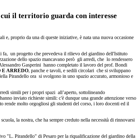
cui il territorio guarda con interesse
cali e, proprio da una di queste iniziative, è nata una nuova occasione
fa, un progetto che prevedeva il rilievo del giardino dell'Istituto
alizzazione dello spazio mancavano però gli arredi, che lo rendessero
ed Alessandro Gasperini hanno completato il lavoro del prof. Bondi
O E ARREDO
, panche e tavoli, e sedili circolari che si sviluppano
ti della Pirandello ora si svolgono in uno spazio accurato, armonioso e
redi simili per i propri spazi all’aperto, sottolineando
, hanno inviato richieste simili: c'è dunque una grande attenzione verso
to rende molto orgogliosi gli studenti del corso, i loro docenti ed il
a scuola, la nostra, che ha sempre creduto nella necessità di rinnovarsi
ivo "L. Pirandello" di Pesaro per la riqualificazione del giardino della