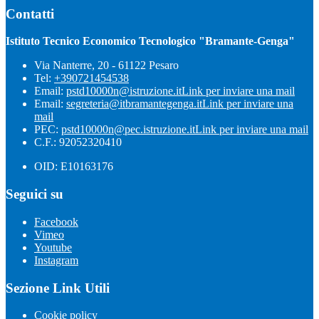
Contatti
Istituto Tecnico Economico Tecnologico "Bramante-Genga"
Via Nanterre, 20 - 61122 Pesaro
Tel:
+390721454538
Email:
pstd10000n@istruzione.it
Link per inviare una mail
Email:
segreteria@itbramantegenga.it
Link per inviare una
mail
PEC:
pstd10000n@pec.istruzione.it
Link per inviare una mail
C.F.: 92052320410
OID: E10163176
Seguici su
Facebook
Vimeo
Youtube
Instagram
Sezione Link Utili
Cookie policy