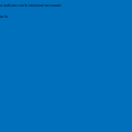
o indicato con le istruzioni necessarie.
ite la
Login Spaggiari