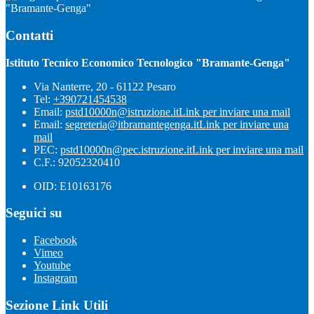
"Bramante-Genga"
Contatti
Istituto Tecnico Economico Tecnologico "Bramante-Genga"
Via Nanterre, 20 - 61122 Pesaro
Tel:
+390721454538
Email:
pstd10000n@istruzione.it
Link per inviare una mail
Email:
segreteria@itbramantegenga.it
Link per inviare una
mail
PEC:
pstd10000n@pec.istruzione.it
Link per inviare una mail
C.F.: 92052320410
OID: E10163176
Seguici su
Facebook
Vimeo
Youtube
Instagram
Sezione Link Utili