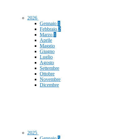
2026
Gennaio
1
Febbraio
2
Marzo
1
Aprile
Maggio
Giugno
Luglio
Agosto
Settembre
Ottobre
Novembre
Dicembre
2025
Gennaio
5