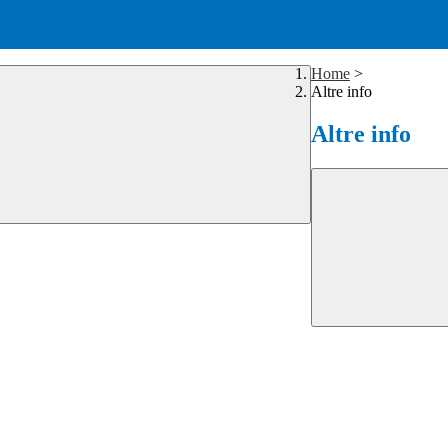
Home
>
Altre info
Altre info