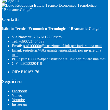
Istituto Tecnico Economico Tecnologico
"Bramante-Genga"
Contatti
Istituto Tecnico Economico Tecnologico "Bramante-Genga"
Via Nanterre, 20 - 61122 Pesaro
Tel:
+390721454538
Email:
pstd10000n@istruzione.it
Link per inviare una mail
Email:
segreteria@itbramantegenga.it
Link per inviare una
mail
PEC:
pstd10000n@pec.istruzione.it
Link per inviare una mail
C.F.: 92052320410
OID: E10163176
Seguici su
Facebook
Vimeo
Youtube
Instagram