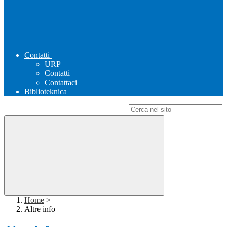
Contatti
URP
Contatti
Contattaci
Biblioteknica
Campo di ricerca per le pagine del sito
Home
>
Altre info