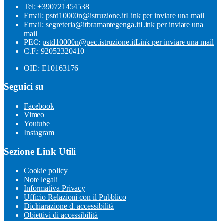
Tel:
+390721454538
Email:
pstd10000n@istruzione.it
Link per inviare una mail
Email:
segreteria@itbramantegenga.it
Link per inviare una
mail
PEC:
pstd10000n@pec.istruzione.it
Link per inviare una mail
C.F.: 92052320410
OID: E10163176
Seguici su
Facebook
Vimeo
Youtube
Instagram
Sezione Link Utili
Cookie policy
Note legali
Informativa Privacy
Ufficio Relazioni con il Pubblico
Dichiarazione di accessibilità
Obiettivi di accessibilità