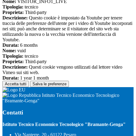
Nome:
VISITOR_INFO1_LIVE
Tipologia:
tecnico
Proprieta:
Third-party
Descrizione:
Questo cookie è impostato da Youtube per tenere
traccia delle preferenze dell'utente per i video di Youtube incorporati
nei siti; può anche determinare se il visitatore del sito web sta
utilizzando la nuova o la vecchia versione dell'interfaccia di
Youtube.
Durata:
6 months
Nome:
vuid
Tipologia:
tecnico
Proprieta:
Third-party
Descrizione:
Questi cookie vengono utilizzati dal lettore video
Vimeo sui siti web.
Durata:
1 year 1 month
Accetta tutti
Salva le preferenze
Istituto Tecnico Economico Tecnologico
"Bramante-Genga"
Contatti
Istituto Tecnico Economico Tecnologico "Bramante-Genga"
Via Nanterre, 20 - 61122 Pesaro