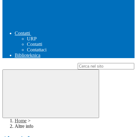
Contatti
URP
Contatti
Contattaci
Biblioteknica
Campo di ricerca per le pagine del sito
Home
>
Altre info