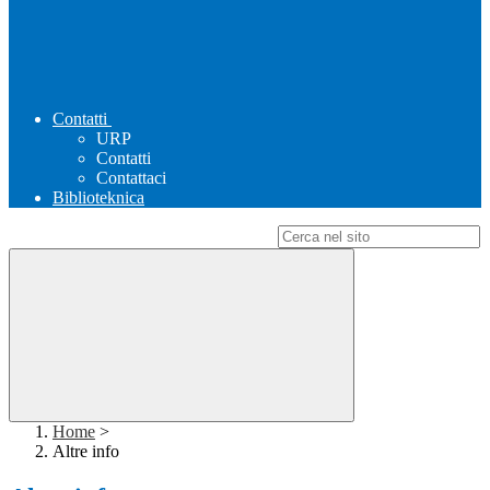
Contatti
URP
Contatti
Contattaci
Biblioteknica
Campo di ricerca per le pagine del sito
Home
>
Altre info