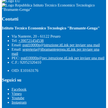
Istituto Tecnico Economico Tecnologico
"Bramante-Genga"
Contatti
Istituto Tecnico Economico Tecnologico "Bramante-Genga"
Via Nanterre, 20 - 61122 Pesaro
Tel:
+390721454538
Email:
pstd10000n@istruzione.it
Link per inviare una mail
Email:
segreteria@itbramantegenga.it
Link per inviare una
mail
PEC:
pstd10000n@pec.istruzione.it
Link per inviare una mail
C.F.: 92052320410
OID: E10163176
Seguici su
Facebook
Vimeo
Youtube
Instagram