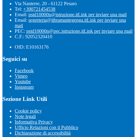
Via Nanterre, 20 - 61122 Pesaro
Tel:
+390721454538
Email:
pstd10000n@istruzione.it
Link per inviare una mail
Email:
segreteria@itbramantegenga.it
Link per inviare una
mail
PEC:
pstd10000n@pec.istruzione.it
Link per inviare una mail
C.F.: 92052320410
OID: E10163176
Seguici su
Facebook
Vimeo
Youtube
Instagram
Sezione Link Utili
Cookie policy
Note legali
Informativa Privacy
Ufficio Relazioni con il Pubblico
Dichiarazione di accessibilità