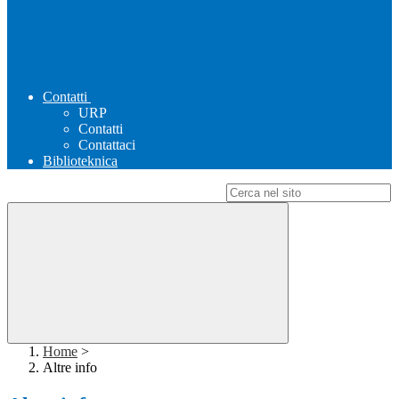
Contatti
URP
Contatti
Contattaci
Biblioteknica
Campo di ricerca per le pagine del sito
Home
>
Altre info