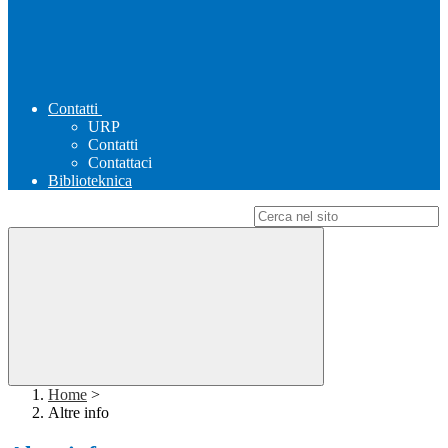
Contatti
URP
Contatti
Contattaci
Biblioteknica
Campo di ricerca per le pagine del sito
Home
>
Altre info