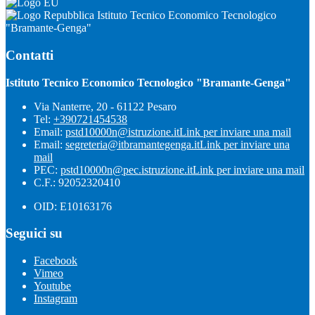
Istituto Tecnico Economico Tecnologico
"Bramante-Genga"
Contatti
Istituto Tecnico Economico Tecnologico "Bramante-Genga"
Via Nanterre, 20 - 61122 Pesaro
Tel:
+390721454538
Email:
pstd10000n@istruzione.it
Link per inviare una mail
Email:
segreteria@itbramantegenga.it
Link per inviare una
mail
PEC:
pstd10000n@pec.istruzione.it
Link per inviare una mail
C.F.: 92052320410
OID: E10163176
Seguici su
Facebook
Vimeo
Youtube
Instagram