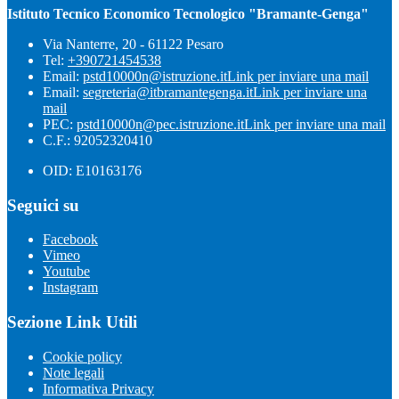
Istituto Tecnico Economico Tecnologico "Bramante-Genga"
Via Nanterre, 20 - 61122 Pesaro
Tel:
+390721454538
Email:
pstd10000n@istruzione.it
Link per inviare una mail
Email:
segreteria@itbramantegenga.it
Link per inviare una
mail
PEC:
pstd10000n@pec.istruzione.it
Link per inviare una mail
C.F.: 92052320410
OID: E10163176
Seguici su
Facebook
Vimeo
Youtube
Instagram
Sezione Link Utili
Cookie policy
Note legali
Informativa Privacy