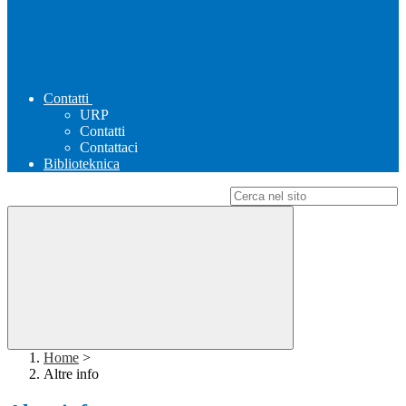
Contatti
URP
Contatti
Contattaci
Biblioteknica
Campo di ricerca per le pagine del sito
Home
>
Altre info