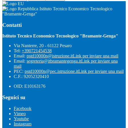
Istituto Tecnico Economico Tecnologico
"Bramante-Genga"
Contatti
Istituto Tecnico Economico Tecnologico "Bramante-Genga"
Via Nanterre, 20 - 61122 Pesaro
Tel:
+390721454538
Email:
pstd10000n@istruzione.it
Link per inviare una mail
Email:
segreteria@itbramantegenga.it
Link per inviare una
mail
PEC:
pstd10000n@pec.istruzione.it
Link per inviare una mail
C.F.: 92052320410
OID: E10163176
Seguici su
Facebook
Vimeo
Youtube
Instagram