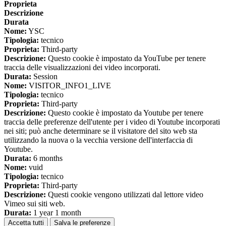
Proprieta
Descrizione
Durata
Nome:
YSC
Tipologia:
tecnico
Proprieta:
Third-party
Descrizione:
Questo cookie è impostato da YouTube per tenere
traccia delle visualizzazioni dei video incorporati.
Durata:
Session
Nome:
VISITOR_INFO1_LIVE
Tipologia:
tecnico
Proprieta:
Third-party
Descrizione:
Questo cookie è impostato da Youtube per tenere
traccia delle preferenze dell'utente per i video di Youtube incorporati
nei siti; può anche determinare se il visitatore del sito web sta
utilizzando la nuova o la vecchia versione dell'interfaccia di
Youtube.
Durata:
6 months
Nome:
vuid
Tipologia:
tecnico
Proprieta:
Third-party
Descrizione:
Questi cookie vengono utilizzati dal lettore video
Vimeo sui siti web.
Durata:
1 year 1 month
Accetta tutti
Salva le preferenze