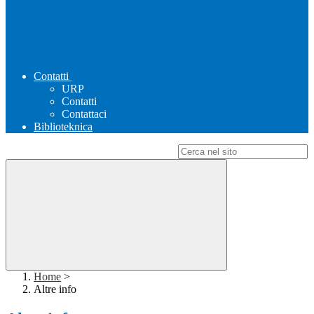
Contatti
URP
Contatti
Contattaci
Biblioteknica
Campo di ricerca per le pagine del sito
Home
>
Altre info